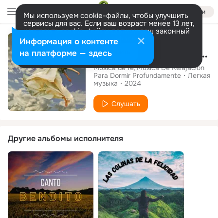
Войти
Мы используем cookie-файлы, чтобы улучшить
сервисы для вас. Если ваш возраст менее 13 лет,
настроить cookie-файлы должен ваш законный
Альбом
представитель.
Больше информации
Информация о контенте
Viaje al Centro del Alma (Musica)
Разрешить все
Настроить
на платформе — здесь
Música de fe
Musica De Relajacion
Para Dormir Profundamente
Легкая
музыка
2024
Слушать
Другие альбомы исполнителя