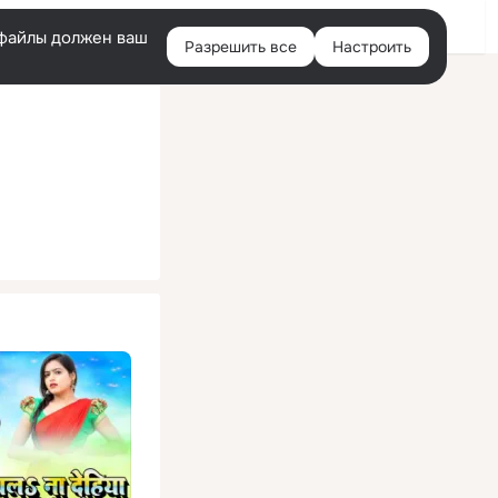
Помощь
Войти
й
e-файлы должен ваш
Разрешить все
Настроить
Правая
колонка