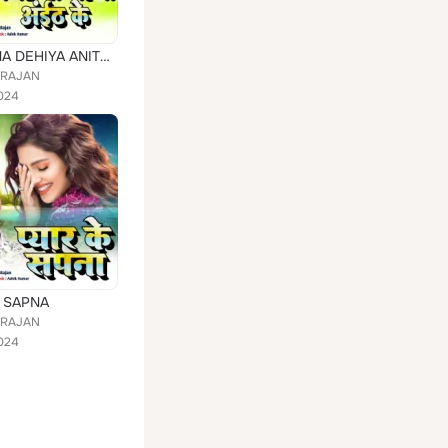
CHALA NA DEHIYA ANITH KE
 RAJAN
024
 SAPNA
 RAJAN
024