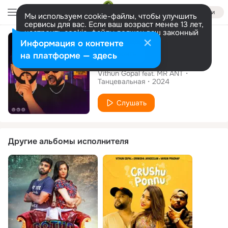
Войти
Мы используем cookie-файлы, чтобы улучшить
сервисы для вас. Если ваш возраст менее 13 лет,
настроить cookie-файлы должен ваш законный
Сингл
представитель.
Больше информации
Информация о контенте
Разрешить все
Настроить
на платформе — здесь
Househ Party
Vithun Gopal
MR ANT
feat.
Танцевальная
2024
Слушать
Другие альбомы исполнителя