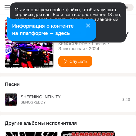
Войти
Мы используем cookie-файлы, чтобы улучшить
сервисы для вас. Если ваш возраст менее 13 лет,
настроить cookie-файлы должен ваш законный
Сингл
представитель.
Больше информации
Информация о контенте
Разрешить все
Настроить
на платформе — здесь
SHEENING INFINITY
SENOGREDDY
1
песня
Электронная
2024
Слушать
Песни
SHEENING INFINITY
3:43
SENOGREDDY
Другие альбомы исполнителя