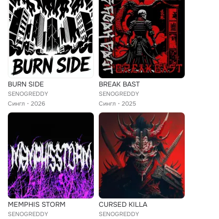
BURN SIDE
BREAK BAST
SENOGREDDY
SENOGREDDY
Сингл
2026
Сингл
2025
MEMPHIS STORM
CURSED KILLA
SENOGREDDY
SENOGREDDY