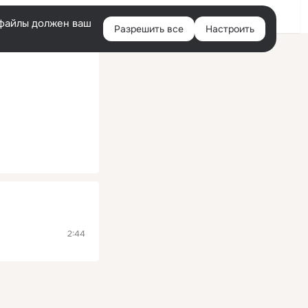
Помощь
Войти
й
e-файлы должен ваш
Разрешить все
Настроить
Правая
колонка
2:44