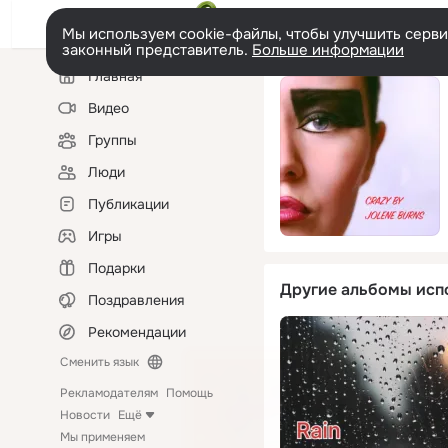
Мы используем cookie-файлы, чтобы улучшить сервис
законный представитель.
Больше информации
Левая
Главная
колонка
Видео
Группы
Люди
Публикации
Игры
Подарки
Другие альбомы исп
Поздравления
Рекомендации
Сменить язык
Рекламодателям
Помощь
Новости
Ещё
Мы применяем