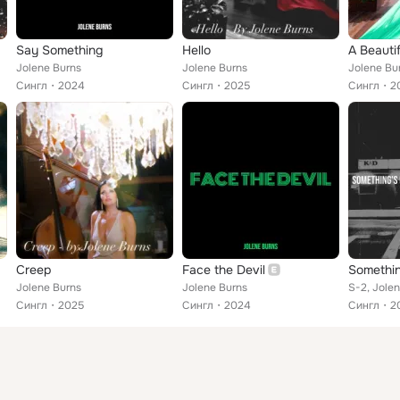
Say Something
Hello
A Beauti
Jolene Burns
Jolene Burns
Jolene Bu
Сингл
2024
Сингл
2025
Сингл
2
Creep
Face the Devil
Somethi
Jolene Burns
Jolene Burns
S-2, Jole
Сингл
2025
Сингл
2024
Сингл
2