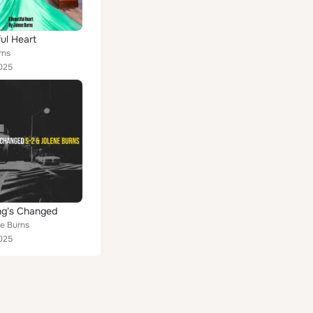
ful Heart
rns
025
ng's Changed
ne Burns
025