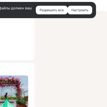
Помощь
Войти
й
e-файлы должен ваш
Разрешить все
Настроить
Правая
колонка