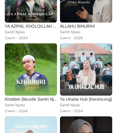
YA AZMAL KHOLQILLAH (EDM Sholawat)
ALLAHU BINURIHI
Santri Njoso
Santri Njoso
Сингл
2024
Сингл
2026
Khobbiri (Akustik Santri Njoso)
Ya Uhailal Hub (Keroncong)
Santri Njoso
Santri Njoso
Сингл
2024
Сингл
2024