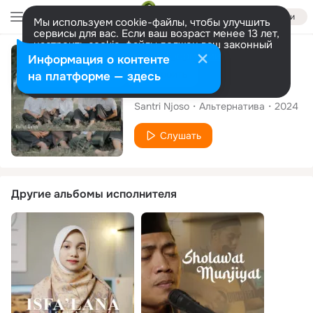
Войти
Мы используем cookie-файлы, чтобы улучшить
сервисы для вас. Если ваш возраст менее 13 лет,
настроить cookie-файлы должен ваш законный
представитель.
Больше информации
Сингл
Информация о контенте
Разрешить все
Настроить
на платформе — здесь
Kullul Qulub
Santri Njoso
Альтернатива
2024
Слушать
Другие альбомы исполнителя