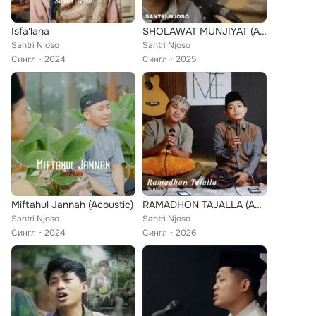
Isfa'lana
SHOLAWAT MUNJIYAT (Acoustic)
Santri Njoso
Santri Njoso
Сингл
2024
Сингл
2025
Miftahul Jannah (Acoustic)
RAMADHON TAJALLA (Acoustic)
Santri Njoso
Santri Njoso
Сингл
2024
Сингл
2026