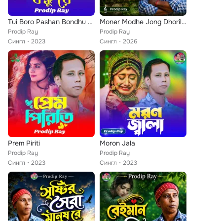
Tui Boro Pashan Bondhu Re
Moner Modhe Jong Dhorile Jay Na Dhule Sabane
Prodip Ray
Prodip Ray
Сингл
2023
Сингл
2026
Prem Piriti
Moron Jala
Prodip Ray
Prodip Ray
Сингл
2023
Сингл
2023