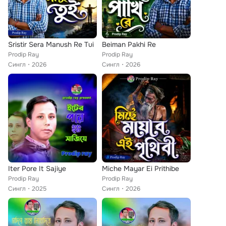
Sristir Sera Manush Re Tui
Beiman Pakhi Re
Prodip Ray
Prodip Ray
Сингл
2026
Сингл
2026
Iter Pore It Sajiye
Miche Mayar Ei Prithibe
Prodip Ray
Prodip Ray
Сингл
2025
Сингл
2026