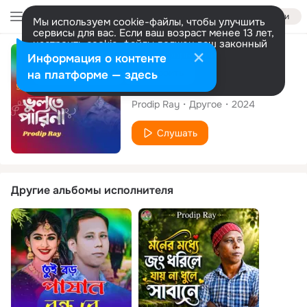
Войти
Мы используем cookie-файлы, чтобы улучшить
сервисы для вас. Если ваш возраст менее 13 лет,
настроить cookie-файлы должен ваш законный
представитель.
Больше информации
Сингл
Информация о контенте
Разрешить все
Настроить
на платформе — здесь
Bhulte Parina
Prodip Ray
Другое
2024
Слушать
Другие альбомы исполнителя