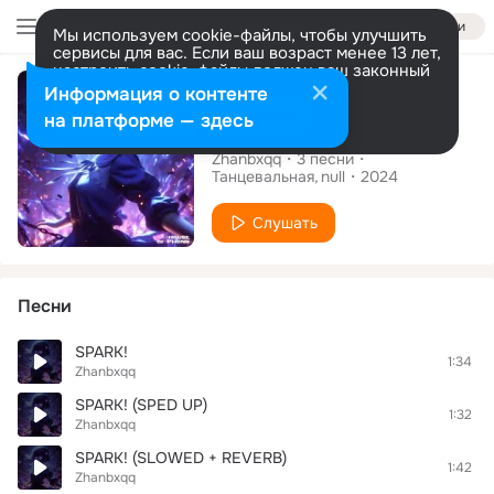
Войти
Мы используем cookie-файлы, чтобы улучшить
сервисы для вас. Если ваш возраст менее 13 лет,
настроить cookie-файлы должен ваш законный
Альбом
представитель.
Больше информации
Информация о контенте
Разрешить все
Настроить
на платформе — здесь
SPARK!
Zhanbxqq
3
песни
Танцевальная
null
2024
Слушать
Песни
SPARK!
1:34
Zhanbxqq
SPARK! (SPED UP)
1:32
Zhanbxqq
SPARK! (SLOWED + REVERB)
1:42
Zhanbxqq