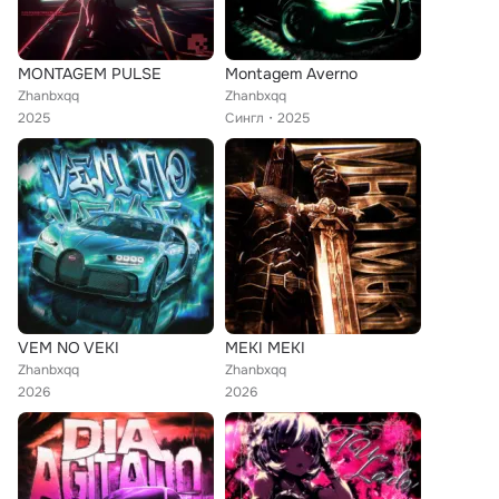
MONTAGEM PULSE
Montagem Averno
Zhanbxqq
Zhanbxqq
2025
Сингл
2025
VEM NO VEKI
MEKI MEKI
Zhanbxqq
Zhanbxqq
2026
2026