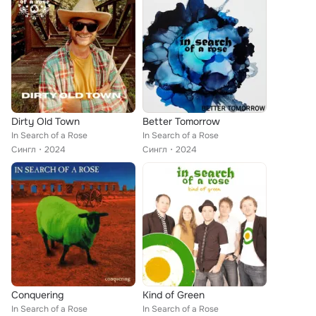
Dirty Old Town
Better Tomorrow
In Search of a Rose
In Search of a Rose
Сингл
2024
Сингл
2024
Conquering
Kind of Green
In Search of a Rose
In Search of a Rose