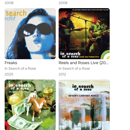
2008
2008
Freaks
Reels and Roses Live (20th Anniversary Celebration Album: 1992-2012 Irish Tunes & Rock'n'Roll)
In Search of a Rose
In Search of a Rose
2025
2012