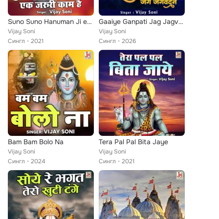
Suno Suno Hanuman Ji ek jaruri Kaam hai
Gaaiye Ganpati Jag Jagvandan
Vijay Soni
Vijay Soni
Сингл
2021
Сингл
2026
Bam Bam Bolo Na
Tera Pal Pal Bita Jaye
Vijay Soni
Vijay Soni
Сингл
2024
Сингл
2021