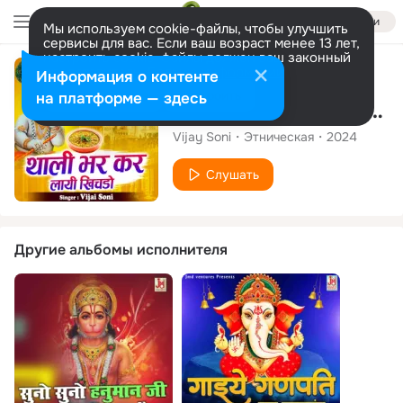
Войти
Мы используем cookie-файлы, чтобы улучшить
сервисы для вас. Если ваш возраст менее 13 лет,
настроить cookie-файлы должен ваш законный
представитель.
Больше информации
Сингл
Информация о контенте
Разрешить все
Настроить
на платформе — здесь
Thali Bhar Kar Lyai Khichdo
Vijay Soni
Этническая
2024
Слушать
Другие альбомы исполнителя