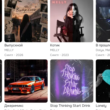
Выпускной
Котик
В прошл
MELLY
MELLY
Dolya, Mel
Сингл
2026
Сингл
2023
Сингл
2
Джеримикс
Stop Thinking Start Drink
Lonely