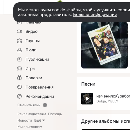
Мы используем cookie-файлы, чтобы улучшить сервис
законный представитель.
Больше информации
Левая
Главная
колонка
Видео
Группы
Люди
Публикации
Игры
Подарки
Песни
Поздравления
изменился\рабо
Рекомендации
Dolya
MELLY
Сменить язык
Рекламодателям
Помощь
Новости
Ещё
Другие альбомы исп
Мы применяем