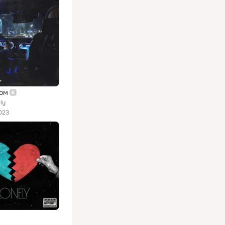
ом
ly
023