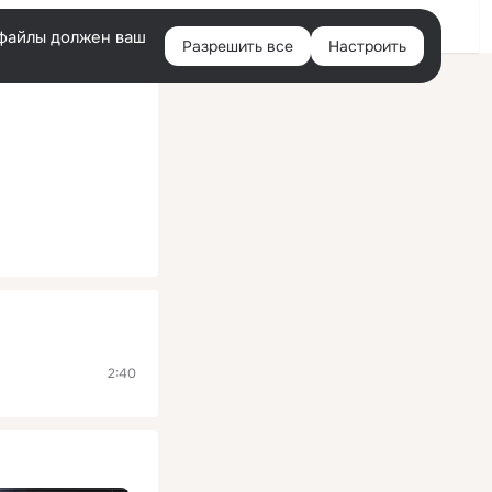
Помощь
Войти
й
e-файлы должен ваш
Разрешить все
Настроить
Правая
колонка
2:40