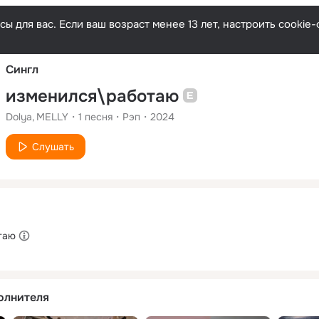
Русски
ы для вас. Если ваш возраст менее 13 лет, настроить cooki
Сингл
изменился\работаю
Dolya
MELLY
1
песня
Рэп
2024
Слушать
таю
олнителя