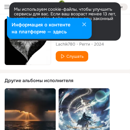
Войти
Мы используем cookie-файлы, чтобы улучшить
сервисы для вас. Если ваш возраст менее 13 лет,
настроить cookie-файлы должен ваш законный
представитель.
Больше информации
Сингл
Информация о контенте
Разрешить все
Настроить
на платформе — здесь
Enamorado
Lachik780
Регги
2024
Слушать
Другие альбомы исполнителя