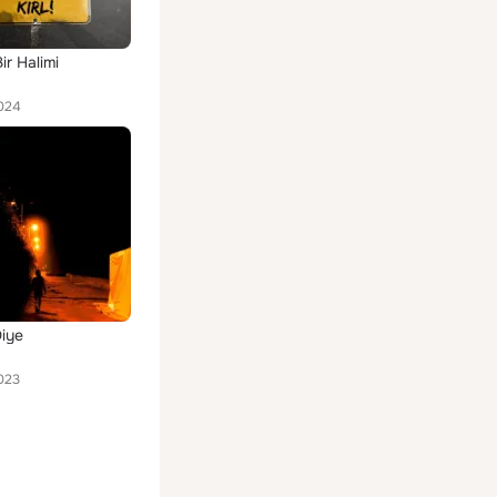
ir Halimi
024
iye
023