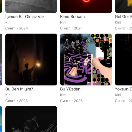
İçimde Bir Olmaz Var
Kime Sorsam
Gel Gör B
Kirli
Kirli
Kirli
Сингл
2024
Сингл
2021
Сингл
2
Bu Ben Miyim?
Bu Yüzden
Yoksun D
Kirli
Kirli
Kirli
Сингл
2023
Сингл
2026
Сингл
2