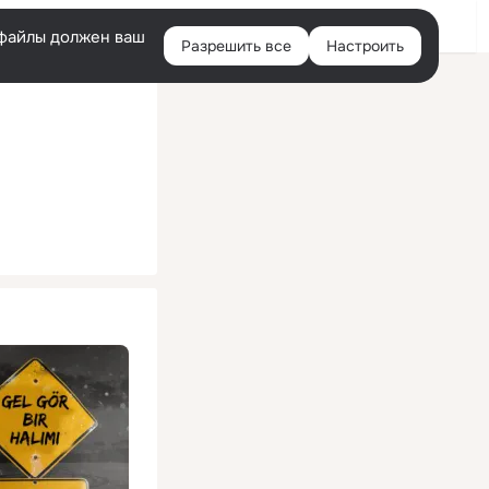
Помощь
Войти
й
e-файлы должен ваш
Разрешить все
Настроить
Правая
колонка