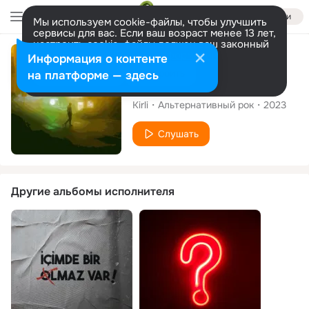
Войти
Мы используем cookie-файлы, чтобы улучшить
сервисы для вас. Если ваш возраст менее 13 лет,
настроить cookie-файлы должен ваш законный
представитель.
Больше информации
Сингл
Информация о контенте
Разрешить все
Настроить
на платформе — здесь
Nafile
Kirli
Альтернативный рок
2023
Слушать
Другие альбомы исполнителя