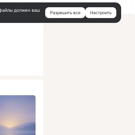
Помощь
Войти
й
e-файлы должен ваш
Разрешить все
Настроить
Правая
колонка