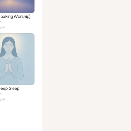
Soaking Worship)
n
025
Deep Sleep
n
025