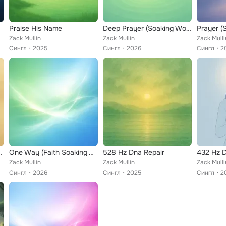
Praise His Name
Deep Prayer (Soaking Worship)
Prayer (
Zack Mullin
Zack Mullin
Zack Mulli
Сингл
2025
Сингл
2026
Сингл
2
 the Horizon
One Way (Faith Soaking Worship)
528 Hz Dna Repair
432 Hz 
Zack Mullin
Zack Mullin
Zack Mulli
Сингл
2026
Сингл
2025
Сингл
2