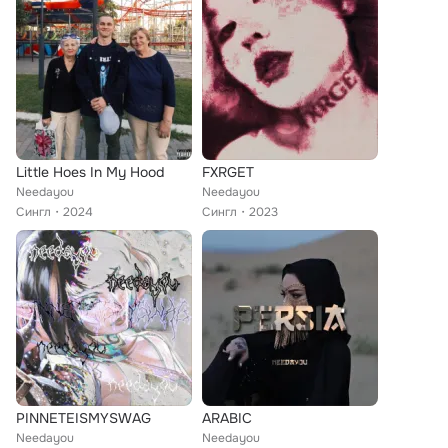
Little Hoes In My Hood
FXRGET
Needayou
Needayou
Сингл
2024
Сингл
2023
PINNETEISMYSWAG
ARABIC
Needayou
Needayou