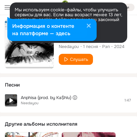
Войти
Мы используем cookie-файлы, чтобы улучшить
сервисы для вас. Если ваш возраст менее 13 лет,
настроить cookie-файлы должен ваш законный
представитель.
Больше информации
Сингл
Информация о контенте
Разрешить все
Настроить
на платформе — здесь
Anphisa
Needayou
1
песня
Рэп
2024
Слушать
Песни
Anphisa (prod. by Ka$hlu)
1:47
Needayou
Другие альбомы исполнителя