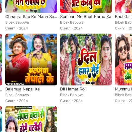
Chhaura Sab Ke Mann Sankabai Chhe
Sombari Me Bhet Karbu Ka
Bibek Babuwa
Bibek Babuwa
Bibek Ba
Сингл
2024
Сингл
2024
Сингл
2
ghar Me Tora Nachbau Ho Baba
Balamua Nepal Ke
Dil Hamar Roi
Bibek Babuwa
Bibek Babuwa
Bibek Ba
Сингл
2024
Сингл
2024
Сингл
2