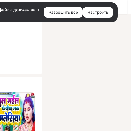
Помощь
Войти
й
e-файлы должен ваш
Разрешить все
Настроить
Правая
колонка