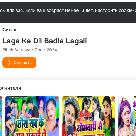
Русски
ы для вас. Если ваш возраст менее 13 лет, настроить cooki
Сингл
Laga Ke Dil Badle Lagali
Bibek Babuwa
Поп
2024
Слушать
олнителя