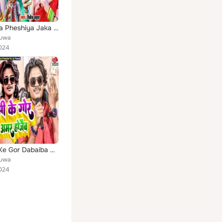
Bhul Gaila Pheshiya Jaka Maleshiya
buwa
024
Mummy Ke Gor Dabaiba Amar Hojaiba
buwa
024