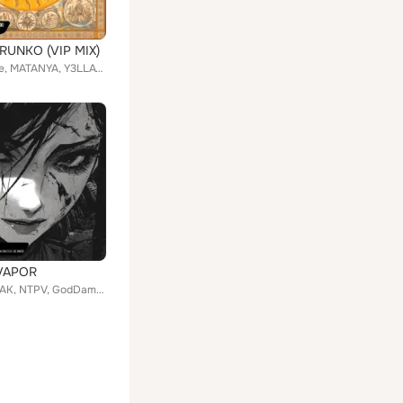
RUNKO (VIP MIX)
Phonkdope, MATANYA, Y3LLAVISION, Phonk King
VAPOR
BOOTY LEAK, NTPV, GodDamn, Phonk King feat. MC IRMÃO