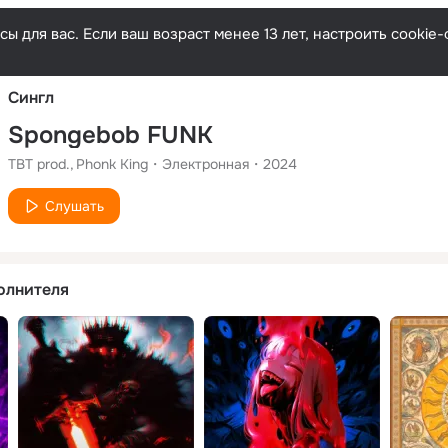
Русски
ы для вас. Если ваш возраст менее 13 лет, настроить cooki
Сингл
Spongebob FUNK
TBT prod.
Phonk King
Электронная
2024
Слушать
олнителя