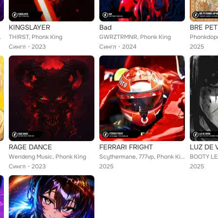
KINGSLAYER
Bad
BRE PET
honk King
THIRST, Phonk King
GWRZTRMNR, Phonk King
Сингл
2023
Сингл
2024
2025
RAGE DANCE
FERRARI FRIGHT
LUZ DE 
Wendeng Music, Phonk King
Scythermane, 777vp, Phonk King
Сингл
2023
2025
2025