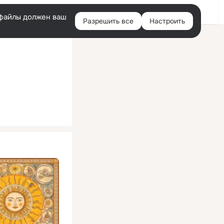
Помощь
Войти
й
e-файлы должен ваш
Разрешить все
Настроить
Правая
колонка