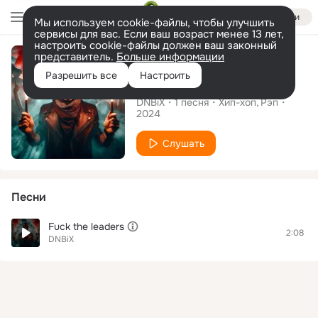
Войти
Мы используем cookie-файлы, чтобы улучшить
сервисы для вас. Если ваш возраст менее 13 лет,
настроить cookie-файлы должен ваш законный
Сингл
представитель.
Больше информации
Разрешить все
Настроить
Fuck the leaders
DNBiX
1
песня
Хип-хоп
Рэп
2024
Слушать
Песни
Fuck the leaders
2:08
DNBiX