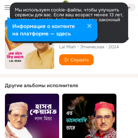
Войти
Мы используем cookie-файлы, чтобы улучшить
сервисы для вас. Если ваш возраст менее 13 лет,
настроить cookie-файлы должен ваш законный
представитель.
Больше информации
Сингл
Информация о контенте
Разрешить все
Настроить
на платформе — здесь
Ek Cade Bissho Allo
Lal Miah
Этническая
2024
Слушать
Другие альбомы исполнителя