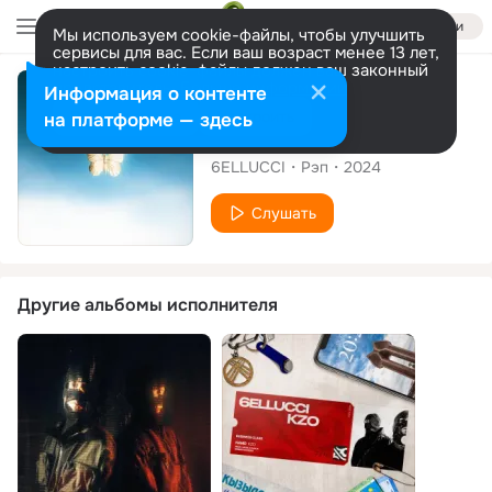
Войти
Мы используем cookie-файлы, чтобы улучшить
сервисы для вас. Если ваш возраст менее 13 лет,
настроить cookie-файлы должен ваш законный
представитель.
Больше информации
Сингл
Информация о контенте
Разрешить все
Настроить
на платформе — здесь
Kobelek
6ELLUCCI
Рэп
2024
Слушать
Другие альбомы исполнителя