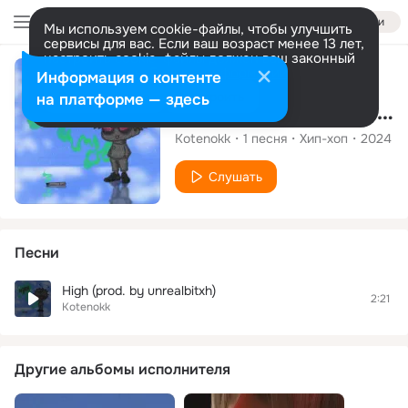
Войти
Мы используем cookie-файлы, чтобы улучшить
сервисы для вас. Если ваш возраст менее 13 лет,
настроить cookie-файлы должен ваш законный
представитель.
Больше информации
Сингл
Информация о контенте
Разрешить все
Настроить
на платформе — здесь
High (prod. by unrealbitxh)
Kotenokk
1
песня
Хип-хоп
2024
Слушать
Песни
High (prod. by unrealbitxh)
2:21
Kotenokk
Другие альбомы исполнителя