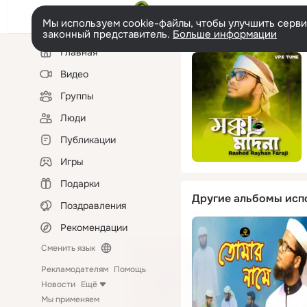
Мы используем cookie-файлы, чтобы улучшить сервис
законный представитель.
Больше информации
Левая
Главная
колонка
Видео
Группы
Люди
Публикации
Игры
Подарки
Другие альбомы исп
Поздравления
Рекомендации
Сменить язык
Рекламодателям
Помощь
Новости
Ещё
Мы применяем