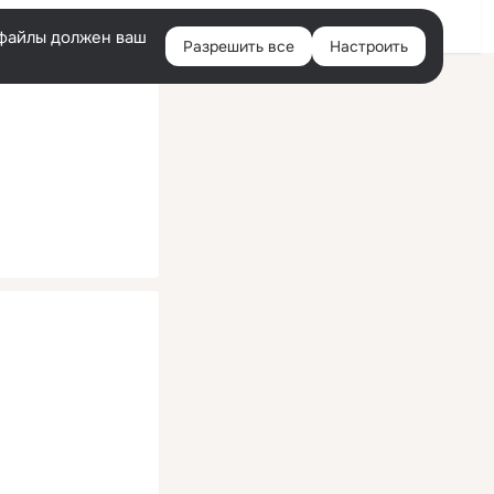
Помощь
Войти
й
e-файлы должен ваш
Разрешить все
Настроить
Правая
колонка