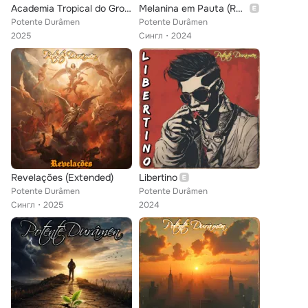
Academia Tropical do Groove Universal
Melanina em Pauta (Radio Mix)
Potente Durâmen
Potente Durâmen
2025
Сингл
2024
Revelações (Extended)
Libertino
Potente Durâmen
Potente Durâmen
Сингл
2025
2024