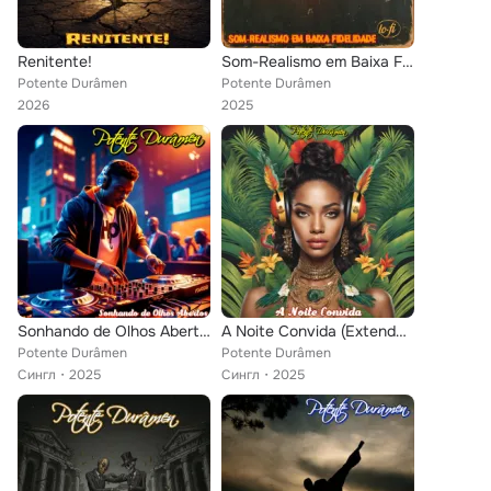
Renitente!
Som-Realismo em Baixa Fidelidade
Potente Durâmen
Potente Durâmen
2026
2025
Sonhando de Olhos Abertos (Extended Version)
A Noite Convida (Extended Version)
Potente Durâmen
Potente Durâmen
Сингл
2025
Сингл
2025