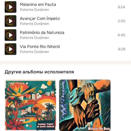
Melanina em Pauta
6:24
Potente Durâmen
Avançar Com Ímpeto
2:05
Potente Durâmen
Patrimônio da Natureza
4:45
Potente Durâmen
Via Ponte Rio-Niterói
6:28
Potente Durâmen
Другие альбомы исполнителя