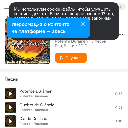
Войти
Мы используем cookie-файлы, чтобы улучшить
сервисы для вас. Если ваш возраст менее 13 лет,
настроить cookie-файлы должен ваш законный
Альбом
представитель.
Больше информации
Информация о контенте
Разрешить все
Настроить
на платформе — здесь
Po-Du E.P.: Experiência Positiva
Potente Durâmen
7
песен
Рэп
Регги
2010
Слушать
Песни
Potente Durâmen
0:35
Potente Durâmen
Quebra de Silêncio
4:59
Potente Durâmen
Dia de Decisão
3:00
Potente Durâmen