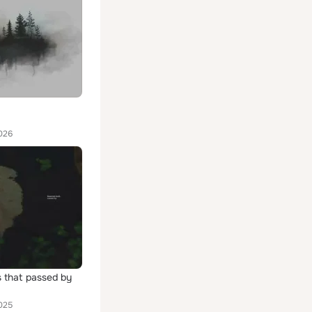
026
 that passed by
025