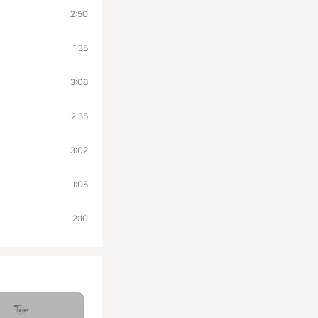
2:50
1:35
3:08
2:35
3:02
1:05
2:10