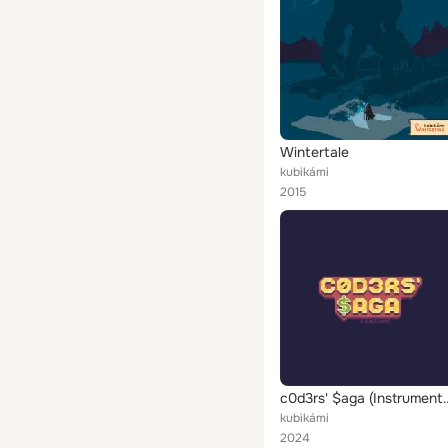
Wintertale
kubikámi
2015
c0d3rs' $aga 
kubikámi
2024