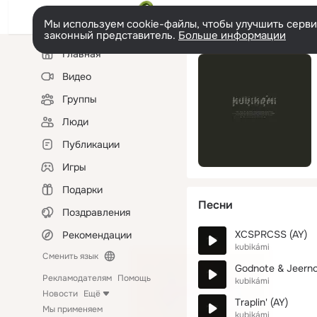
Мы используем cookie-файлы, чтобы улучшить сервис
законный представитель.
Больше информации
Левая
Главная
колонка
Видео
Группы
Люди
Публикации
Игры
Подарки
Песни
Поздравления
XCSPRCSS (AY)
Рекомендации
kubikámi
Сменить язык
Godnote & Jeerno
Рекламодателям
Помощь
kubikámi
Новости
Ещё
Traplin' (AY)
Мы применяем
kubikámi