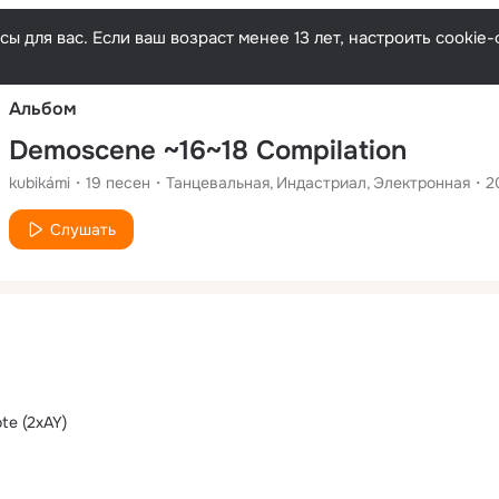
Русски
ы для вас. Если ваш возраст менее 13 лет, настроить cooki
Альбом
Demoscene ~16~18 Compilation
kubikámi
19
песен
Танцевальная
Индастриал
Электронная
2
Слушать
te (2xAY)