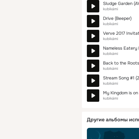
Sludge Garden (A
kubikámi
Drive (Beeper)
kubikámi
Verve 2017 Invita
kubikámi
Nameless Eatery 
kubikámi
Back to the Roots
kubikámi
Stream Song #1 (
kubikámi
My Kingdom is on 
kubikámi
Другие альбомы исп