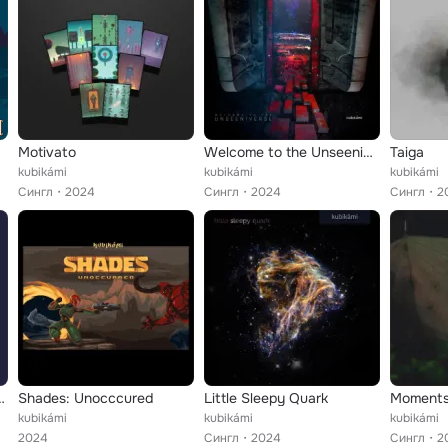
Motivato
Welcome to the Unseeniverse
Taiga
kubikámi
kubikámi
kubikámi
Сингл
2024
Сингл
2024
Сингл
2
(Instrumental)
Shades: Unocccured
Little Sleepy Quark
Moments
kubikámi
kubikámi
kubikámi
2024
Сингл
2024
Сингл
2