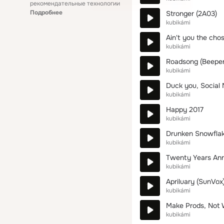
рекомендательные технологии
Подробнее
Stronger (2A03)
kubikámi
Ain't you the cho
kubikámi
Roadsong (Beeper
kubikámi
Duck you, Social 
kubikámi
Happy 2017
kubikámi
Drunken Snowflak
kubikámi
Twenty Years Ann
kubikámi
Apriluary (SunVox
kubikámi
Make Prods, Not 
kubikámi