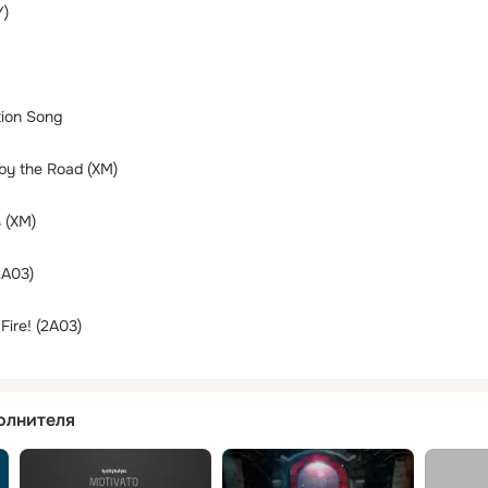
Y)
tion Song
by the Road (XM)
 (XM)
2A03)
Fire! (2A03)
олнителя