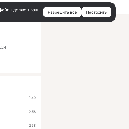
Помощь
Войти
й
e-файлы должен ваш
Разрешить все
Настроить
Правая
колонка
024
2:49
2:58
2:38