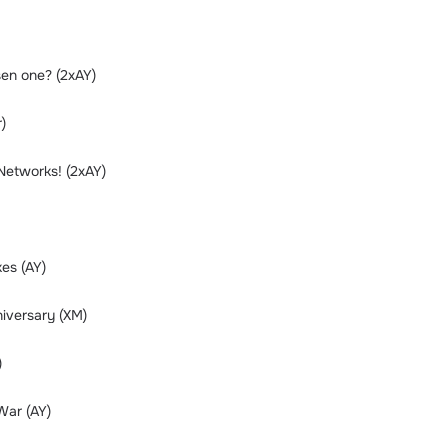
sen one? (2xAY)
)
Networks! (2xAY)
es (AY)
iversary (XM)
)
War (AY)