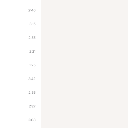
2:46
3:15
2:55
2:21
1:25
2:42
2:55
2:27
2:08