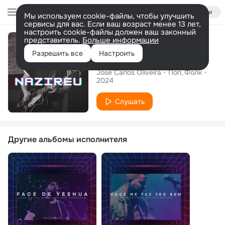
Войти
Мы используем cookie-файлы, чтобы улучшить
сервисы для вас. Если ваш возраст менее 13 лет,
настроить cookie-файлы должен ваш законный
Сингл
представитель.
Больше информации
Разрешить все
Настроить
Nazireu
José Carlos Oliveira
Поп
Фолк
2024
Слушать
Другие альбомы исполнителя