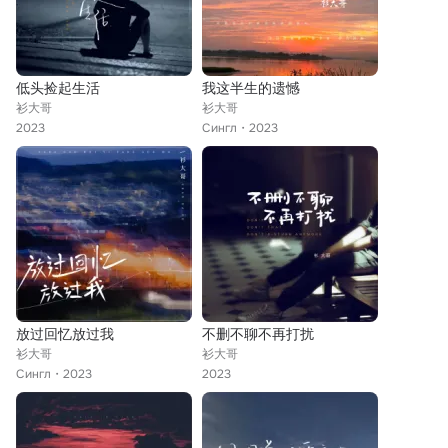
低头捡起生活
我这半生的遗憾
衫大哥
衫大哥
2023
Сингл
2023
放过回忆放过我
不删不聊不再打扰
衫大哥
衫大哥
Сингл
2023
2023