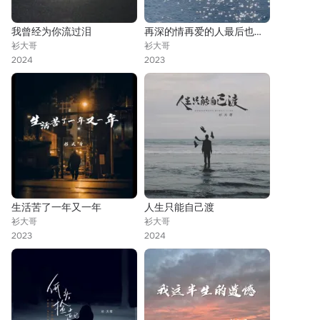
我曾经为你流过泪
再深的情再爱的人最后也会散
衫大哥
衫大哥
2024
2023
生活苦了一年又一年
人生只能自己渡
衫大哥
衫大哥
2023
2024