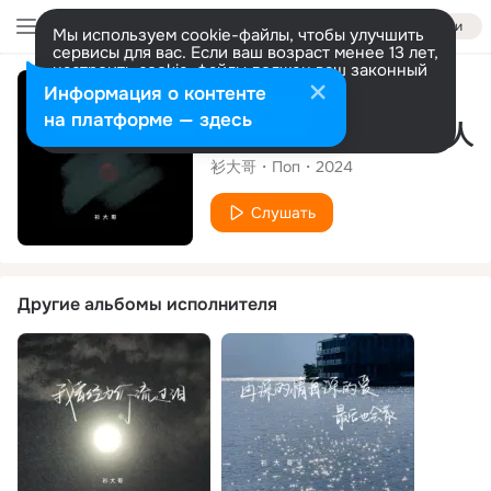
Войти
Мы используем cookie-файлы, чтобы улучшить
сервисы для вас. Если ваш возраст менее 13 лет,
настроить cookie-файлы должен ваш законный
представитель.
Больше информации
Альбом
Информация о контенте
Разрешить все
Настроить
на платформе — здесь
吃得苦中苦没成人上人
衫大哥
Поп
2024
Слушать
Другие альбомы исполнителя