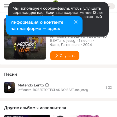
Войти
Мы используем cookie-файлы, чтобы улучшить
сервисы для вас. Если ваш возраст менее 13 лет,
настроить cookie-файлы должен ваш законный
Сингл
представитель.
Больше информации
Информация о контенте
Metendo Lento
Разрешить все
Настроить
на платформе — здесь
jeff costa
ROBERTO TECLAS NO
BEAT
mc jessy
1
песня
Фанк
Латинская
2024
Слушать
Песни
Metendo Lento
3:22
jeff costa
ROBERTO TECLAS NO BEAT
mc jessy
Другие альбомы исполнителя