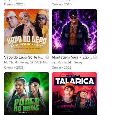
Сингл
2022
Сингл
2024
Vapo do Lepo Só Te Faço de Cadeira
Montagem Aura + Ego Vou Te Provocar
Mc Th, Mc Jessy, BR DA TIJUCA
Jeff Costa, Mc Jessy
Сингл
2023
Сингл
2026