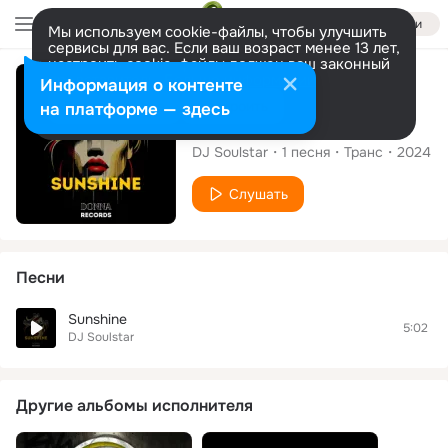
Войти
Мы используем cookie-файлы, чтобы улучшить
сервисы для вас. Если ваш возраст менее 13 лет,
настроить cookie-файлы должен ваш законный
представитель.
Больше информации
Сингл
Информация о контенте
Разрешить все
Настроить
на платформе — здесь
Sunshine
DJ Soulstar
1
песня
Транс
2024
Слушать
Песни
Sunshine
5:02
DJ Soulstar
Другие альбомы исполнителя