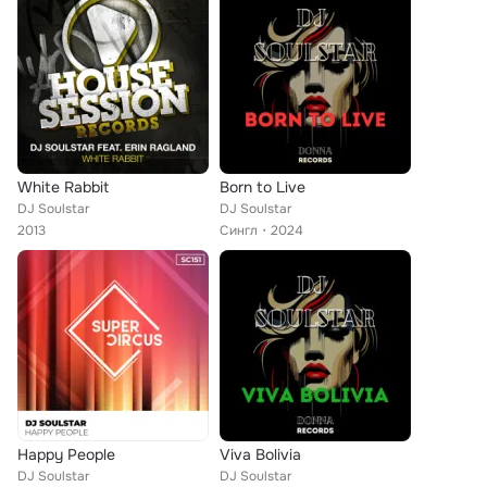
White Rabbit
Born to Live
DJ Soulstar
DJ Soulstar
2013
Сингл
2024
Happy People
Viva Bolivia
DJ Soulstar
DJ Soulstar