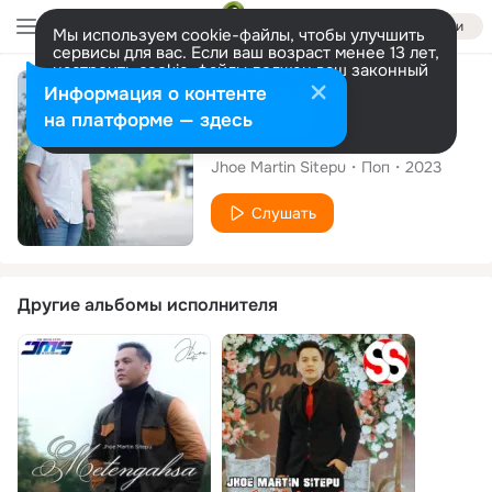
Войти
Мы используем cookie-файлы, чтобы улучшить
сервисы для вас. Если ваш возраст менее 13 лет,
настроить cookie-файлы должен ваш законный
представитель.
Больше информации
Сингл
Информация о контенте
Разрешить все
Настроить
на платформе — здесь
Melias Metami
Jhoe Martin Sitepu
Поп
2023
Слушать
Другие альбомы исполнителя