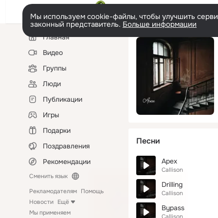
Мы используем cookie-файлы, чтобы улучшить сервис
законный представитель.
Больше информации
Левая
Главная
колонка
Видео
Группы
Люди
Публикации
Игры
Подарки
Песни
Поздравления
Apex
Рекомендации
Callison
Сменить язык
Drilling
Рекламодателям
Помощь
Callison
Новости
Ещё
Bypass
Мы применяем
Callison