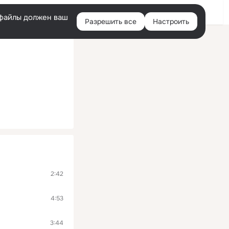
Помощь
Войти
й
e-файлы должен ваш
Разрешить все
Настроить
Правая
колонка
2:42
4:53
3:44