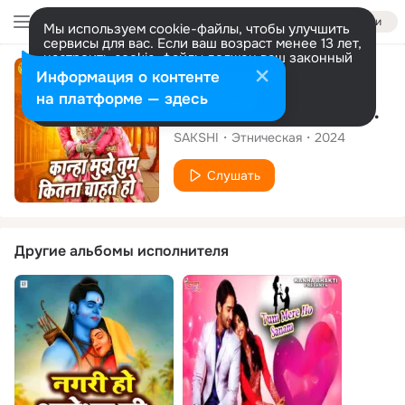
Войти
Мы используем cookie-файлы, чтобы улучшить
сервисы для вас. Если ваш возраст менее 13 лет,
настроить cookie-файлы должен ваш законный
представитель.
Больше информации
Сингл
Информация о контенте
Разрешить все
Настроить
на платформе — здесь
Kanha Mujhe Tum Kitna Chahte Ho
SAKSHI
Этническая
2024
Слушать
Другие альбомы исполнителя