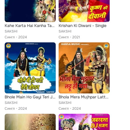
Kahe Karta Hai Kanha Tang
Krishan Ki Diwani - Single
SAKSHI
SAKSHI
Сингл
2024
Сингл
2021
Bhole Main Ho Gayi Teri Jogan
Bhola Mera Mujhpar Lattoo Ho Gaya
SAKSHI
SAKSHI
Сингл
2024
Сингл
2024