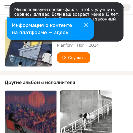
Войти
Мы используем cookie-файлы, чтобы улучшить
сервисы для вас. Если ваш возраст менее 13 лет,
настроить cookie-файлы должен ваш законный
представитель.
Больше информации
Сингл
Информация о контенте
Разрешить все
Настроить
на платформе — здесь
How R U
Planfor?
Поп
2024
Слушать
Другие альбомы исполнителя