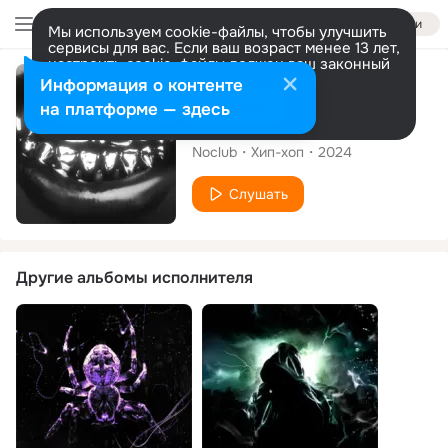
Войти
Мы используем cookie-файлы, чтобы улучшить
сервисы для вас. Если ваш возраст менее 13 лет,
настроить cookie-файлы должен ваш законный
представитель.
Больше информации
Сингл
Информация о контенте
Разрешить все
Настроить
на платформе — здесь
СТО ПРИЧИН
Noclub
Хип-хоп
2024
Слушать
Другие альбомы исполнителя