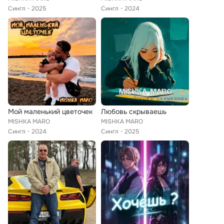
Сингл
2025
Сингл
2024
Мой маленький цветочек
Любовь скрываешь
MISHKA MARO
MISHKA MARO
Сингл
2024
Сингл
2025