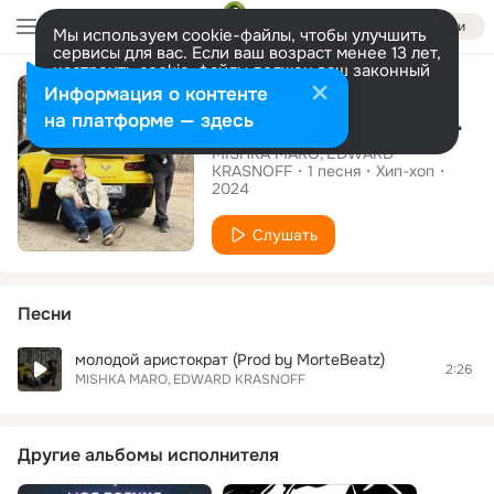
Войти
Мы используем cookie-файлы, чтобы улучшить
сервисы для вас. Если ваш возраст менее 13 лет,
настроить cookie-файлы должен ваш законный
Сингл
представитель.
Больше информации
Информация о контенте
Молодой аристократ
Разрешить все
Настроить
на платформе — здесь
MISHKA MARO
EDWARD
KRASNOFF
1
песня
Хип-хоп
2024
Слушать
Песни
молодой аристократ (Prod by MorteBeatz)
2:26
MISHKA MARO
EDWARD KRASNOFF
Другие альбомы исполнителя