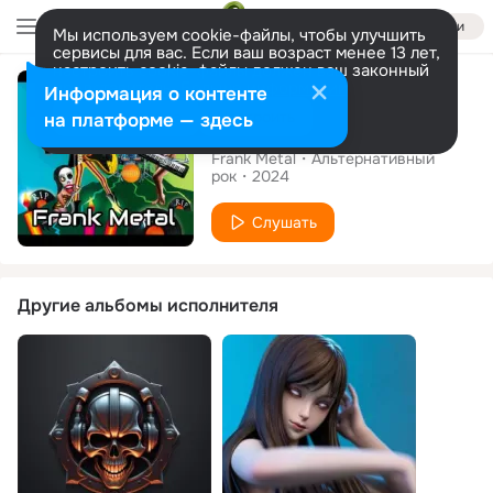
Войти
Мы используем cookie-файлы, чтобы улучшить
сервисы для вас. Если ваш возраст менее 13 лет,
настроить cookie-файлы должен ваш законный
Сингл
представитель.
Больше информации
Информация о контенте
Разрешить все
Настроить
на платформе — здесь
Aniversário
Frank Metal
Альтернативный
рок
2024
Слушать
Другие альбомы исполнителя