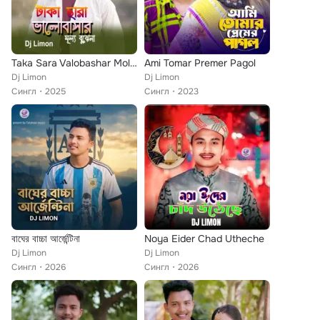
Taka Sara Valobashar Mollo Bojena
Ami Tomar Premer Pagol
Dj Limon
Dj Limon
Сингл
2025
Сингл
2023
বাঘের বাচ্চা আর্জেন্টিনা
Noya Eider Chad Utheche
Dj Limon
Dj Limon
Сингл
2026
Сингл
2026