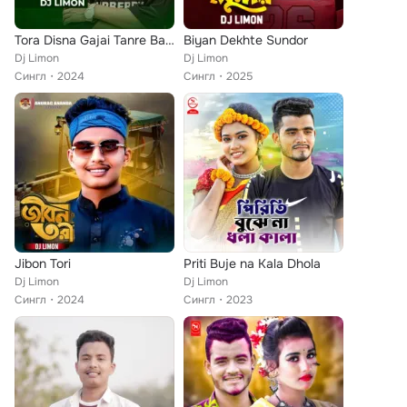
Tora Disna Gajai Tanre Baba
Biyan Dekhte Sundor
Dj Limon
Dj Limon
Сингл
2024
Сингл
2025
Jibon Tori
Priti Buje na Kala Dhola
Dj Limon
Dj Limon
Сингл
2024
Сингл
2023