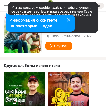
Войти
Мы используем cookie-файлы, чтобы улучшить
сервисы для вас. Если ваш возраст менее 13 лет,
настроить cookie-файлы должен ваш законный
представитель.
Больше информации
Сингл
Информация о контенте
Разрешить все
Настроить
на платформе — здесь
Teler Dam Beshi
Dj Limon
Этническая
2022
Слушать
Другие альбомы исполнителя