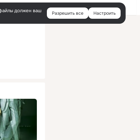
Помощь
Войти
й
e-файлы должен ваш
Разрешить все
Настроить
Правая
колонка