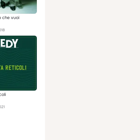
o che vuoi
018
coli
021