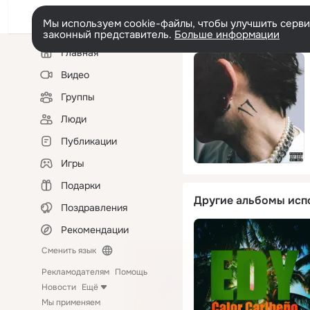
Мы используем cookie-файлы, чтобы улучшить сервис
законный представитель.
Больше информации
Левая
Главная
колонка
Видео
Группы
Люди
Публикации
Игры
Подарки
Другие альбомы исп
Поздравления
Рекомендации
Сменить язык
Рекламодателям
Помощь
Новости
Ещё
Мы применяем