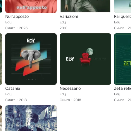
Null'apposto
Variazioni
Fai quell
Edy
Edy
Edy
Сингл
2026
2018
Сингл
2
Catania
Necessario
Zeta reti
Edy
Edy
Edy
Сингл
2018
Сингл
2018
Сингл
2