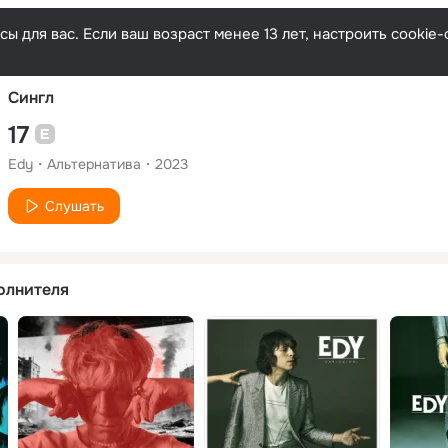
Русски
ы для вас. Если ваш возраст менее 13 лет, настроить cooki
Сингл
17
Edy
Альтернатива
2023
Слушать
олнителя