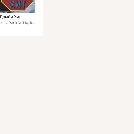
 Домби Хит
Various Artists, Daniela, Lia, Riki, Ivo Tanev, Kondio, Djoni, Orient, Vladi Aprilov, Lolugi, Sani, Ork. Pautalia