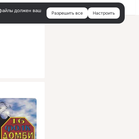
Помощь
Войти
й
e-файлы должен ваш
Разрешить все
Настроить
Правая
колонка