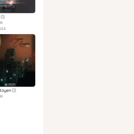
IK
024
itoyen
IK