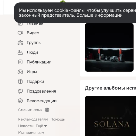
Мы используем cookie-файлы, чтобы улучшить сервис
законный представитель.
Больше информации
Левая
Главная
колонка
Видео
Группы
Люди
Публикации
Игры
Подарки
Другие альбомы исп
Поздравления
Рекомендации
Сменить язык
Рекламодателям
Помощь
Новости
Ещё
Мы применяем