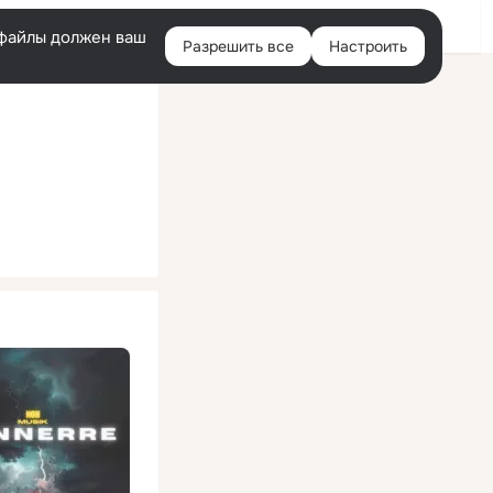
Помощь
Войти
й
e-файлы должен ваш
Разрешить все
Настроить
Правая
колонка