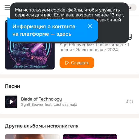
Войти
Мы используем cookie-файлы, чтобы улучшить
сервисы для вас. Если ваш возраст менее 13 лет,
настроить cookie-файлы должен ваш законный
Сингл
представитель.
Больше информации
Информация о контенте
Разрешить все
Настроить
на платформе — здесь
Blade of Technology
SynthBeaver
Luchezarnaja
1
feat.
песня
Электронная
2024
Слушать
Песни
Blade of Technology
4:21
SynthBeaver
feat.
Luchezarnaja
Другие альбомы исполнителя