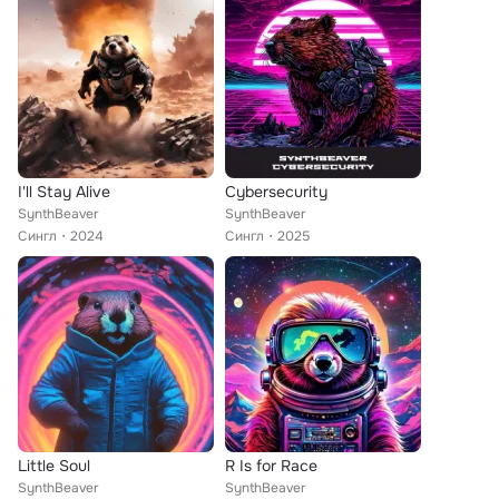
I'll Stay Alive
Cybersecurity
SynthBeaver
SynthBeaver
Сингл
2024
Сингл
2025
Little Soul
R Is for Race
SynthBeaver
SynthBeaver