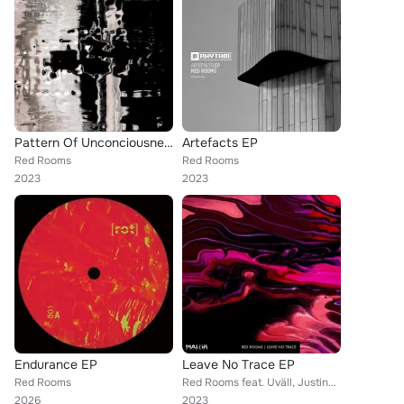
Pattern Of Unconciousness
Artefacts EP
Red Rooms
Red Rooms
2023
2023
Endurance EP
Leave No Trace EP
Red Rooms
Red Rooms feat. Uväll, Justine Perry
2026
2023