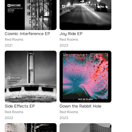
Cosmic Interference EP
Joy Ride EP
Red Rooms
Red Rooms
2021
2023
Side Effects EP
Down the Rabbit Hole
Red Rooms
Red Rooms
2022
2023