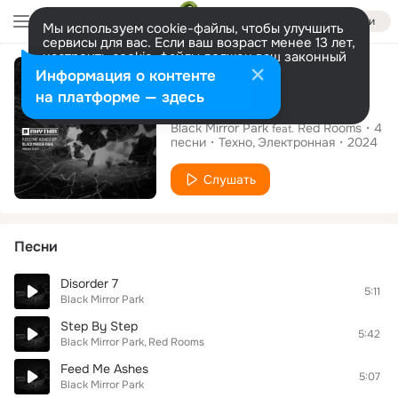
Войти
Мы используем cookie-файлы, чтобы улучшить
сервисы для вас. Если ваш возраст менее 13 лет,
настроить cookie-файлы должен ваш законный
Альбом
представитель.
Больше информации
Информация о контенте
Разрешить все
Настроить
на платформе — здесь
Feed Me Ashes EP
Black Mirror Park
Red Rooms
4
feat.
песни
Техно
Электронная
2024
Слушать
Песни
Disorder 7
5:11
Black Mirror Park
Step By Step
5:42
Black Mirror Park
Red Rooms
Feed Me Ashes
5:07
Black Mirror Park