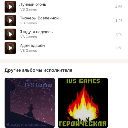
Лунный огонь
4:55
IVS Games
Пионеры Вселенной
3:47
IVS Games
Я жду, я надеюсь
6:16
IVS Games
Идём вдвоём
3:58
IVS Games
Другие альбомы исполнителя