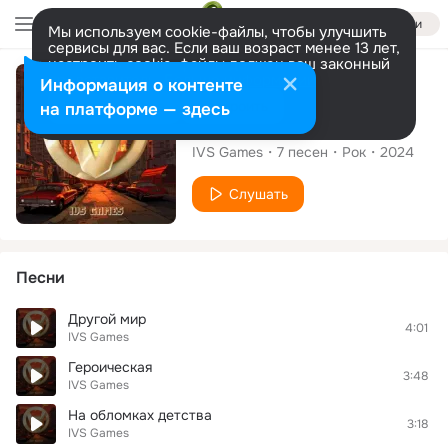
Войти
Мы используем cookie-файлы, чтобы улучшить
сервисы для вас. Если ваш возраст менее 13 лет,
настроить cookie-файлы должен ваш законный
представитель.
Больше информации
Альбом
Информация о контенте
Разрешить все
Настроить
на платформе — здесь
IVS Games
IVS Games
7
песен
Рок
2024
Слушать
Песни
Другой мир
4:01
IVS Games
Героическая
3:48
IVS Games
На обломках детства
3:18
IVS Games