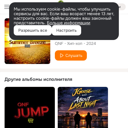
Войти
Мы используем cookie-файлы, чтобы улучшить
сервисы для вас. Если ваш возраст менее 13 лет,
настроить cookie-файлы должен ваш законный
представитель.
Больше информации
Сингл
Разрешить все
Настроить
Summer Breeze
QNF
Хип-хоп
2024
Слушать
Другие альбомы исполнителя