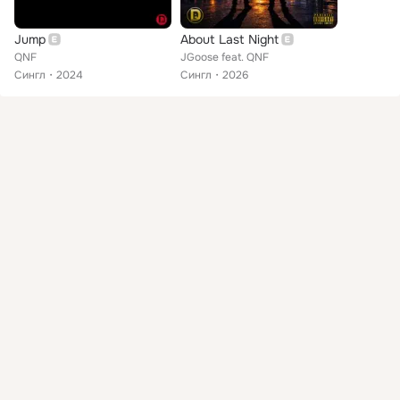
Jump
About Last Night
QNF
JGoose feat. QNF
Сингл
2024
Сингл
2026