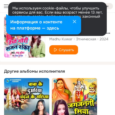
Войти
Мы используем cookie-файлы, чтобы улучшить
сервисы для вас. Если ваш возраст менее 13 лет,
настроить cookie-файлы должен ваш законный
представитель.
Больше информации
Сингл
Информация о контенте
Разрешить все
Настроить
на платформе — здесь
Heyau Gauri Sajan Shankar
Madhu Kuwar
Этническая
2024
Слушать
Другие альбомы исполнителя