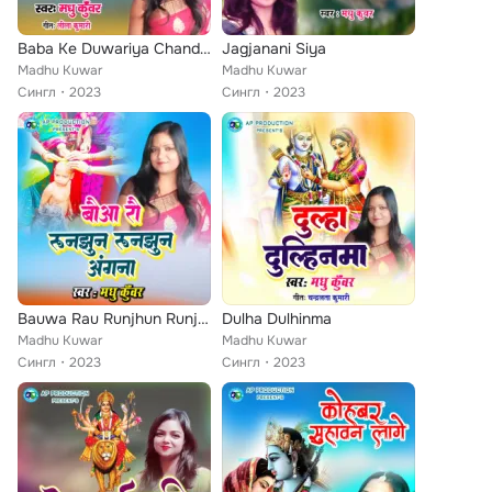
Baba Ke Duwariya Chandan Kere Gachhiya
Jagjanani Siya
Madhu Kuwar
Madhu Kuwar
Сингл
2023
Сингл
2023
Bauwa Rau Runjhun Runjhun Angna
Dulha Dulhinma
Madhu Kuwar
Madhu Kuwar
Сингл
2023
Сингл
2023