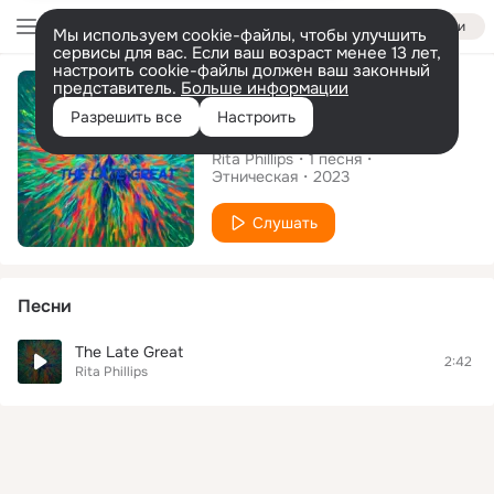
Войти
Мы используем cookie-файлы, чтобы улучшить
сервисы для вас. Если ваш возраст менее 13 лет,
настроить cookie-файлы должен ваш законный
Сингл
представитель.
Больше информации
Разрешить все
Настроить
The Late Great
Rita Phillips
1
песня
Этническая
2023
Слушать
Песни
The Late Great
2:42
Rita Phillips