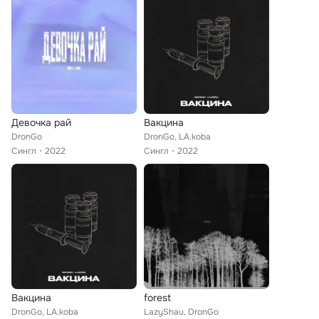
Девочка рай
Вакцина
DronGo
DronGo, LA.koba
Сингл
2022
Сингл
2022
Вакцина
forest
DronGo, LA.koba
LazyShau, DronGo