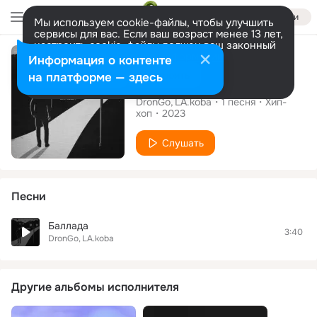
Войти
Мы используем cookie-файлы, чтобы улучшить
сервисы для вас. Если ваш возраст менее 13 лет,
настроить cookie-файлы должен ваш законный
Сингл
представитель.
Больше информации
Информация о контенте
Разрешить все
Настроить
на платформе — здесь
Баллада
DronGo
LA.koba
1
песня
Хип-
хоп
2023
Слушать
Песни
Баллада
3:40
DronGo
LA.koba
Другие альбомы исполнителя