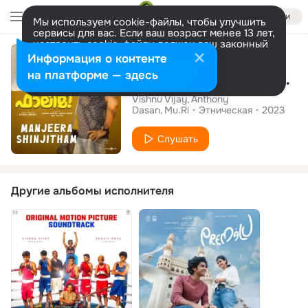
Войти
Мы используем cookie-файлы, чтобы улучшить
сервисы для вас. Если ваш возраст менее 13 лет,
настроить cookie-файлы должен ваш законный
Сингл
представитель.
Больше информации
Информация о контенте
Разрешить все
Настроить
на платформе — здесь
Manjeera Shinjitham (From "Falimy")
Vishnu Vijay
Anthony
Dasan
Mu.Ri
Этническая
2023
Слушать
Другие альбомы исполнителя