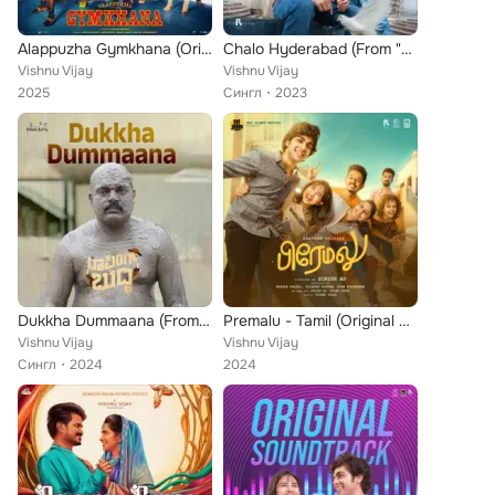
Alappuzha Gymkhana (Original Motion Picture Soundtrack)
Chalo Hyderabad (From "Premalu")
Vishnu Vijay
Vishnu Vijay
2025
Сингл
2023
Dukkha Dummaana (From "Laughing Buddha")
Premalu - Tamil (Original Motion Picture Soundtrack)
Vishnu Vijay
Vishnu Vijay
Сингл
2024
2024