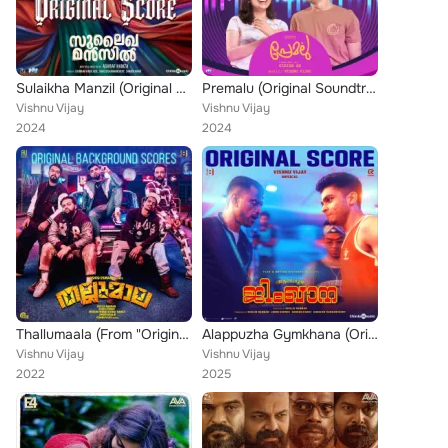
Sulaikha Manzil (Original Score)
Premalu (Original Soundtrack)
Vishnu Vijay
Vishnu Vijay
2024
2024
Thallumaala (From "Original Background Scores")
Alappuzha Gymkhana (Original Score)
Vishnu Vijay
Vishnu Vijay
2022
2025