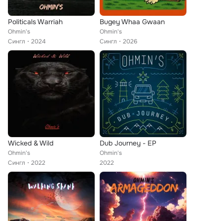
Politicals Warriah
Bugey Whaa Gwaan
Ohmin's
Ohmin's
Сингл
2024
Сингл
2026
Wicked & Wild
Dub Journey - EP
Ohmin's
Ohmin's
Сингл
2022
2022