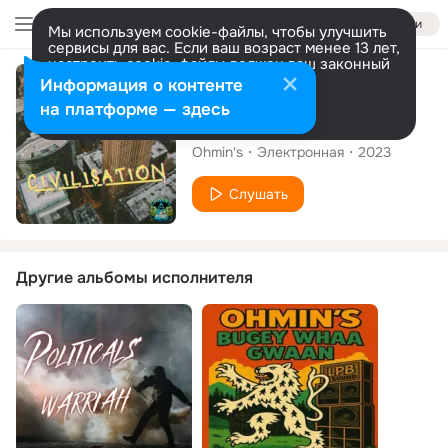
Войти
Мы используем cookie-файлы, чтобы улучшить
сервисы для вас. Если ваш возраст менее 13 лет,
настроить cookie-файлы должен ваш законный
представитель.
Больше информации
Альбом
Информация о контенте
Разрешить все
Настроить
на платформе — здесь
Civilisation -EP
Ohmin's
Электронная
2023
Слушать
Другие альбомы исполнителя